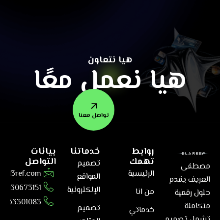
هيا نتعاون
هيا نعمل معًا
تواصل معنا
روابط
خدماتنا
بيانات
تهمك
التواصل
تصميم
مصطفى
الرئيسية
@el3ref.com
المواقع
العريف يقدم
01030673151
الإلكترونية
من انا
حلول رقمية
6563301083
متكاملة
تصميم
خدماتي
تشمل تصميم