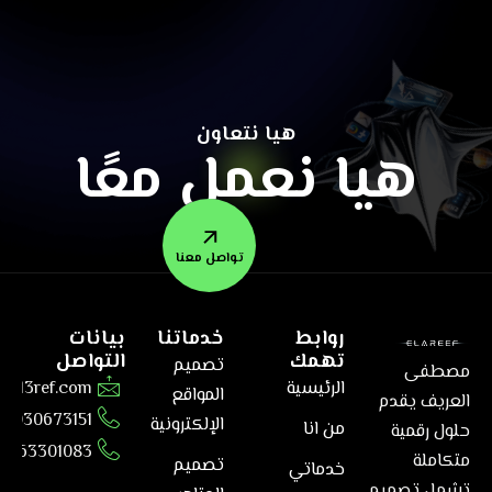
هيا نتعاون
هيا نعمل معًا
تواصل معنا
روابط
خدماتنا
بيانات
تهمك
التواصل
تصميم
مصطفى
الرئيسية
@el3ref.com
المواقع
العريف يقدم
01030673151
الإلكترونية
من انا
حلول رقمية
6563301083
متكاملة
تصميم
خدماتي
تشمل تصميم