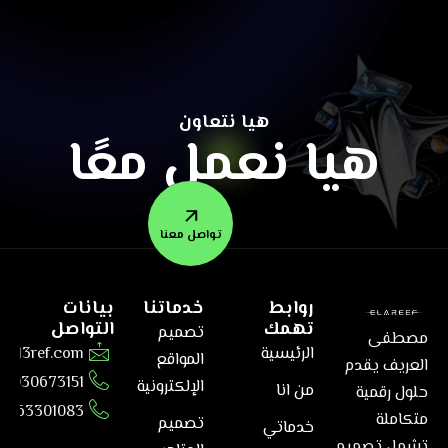
هيا نتعاون
هيا نعمل معًا
تواصل معنا
روابط
خدماتنا
بيانات
تهمك
التواصل
تصميم
مصطفى
الرئيسية
@el3ref.com
المواقع
العريف يقدم
01030673151
الإلكترونية
من انا
حلول رقمية
6563301083
متكاملة
تصميم
خدماتي
تشمل تصميم