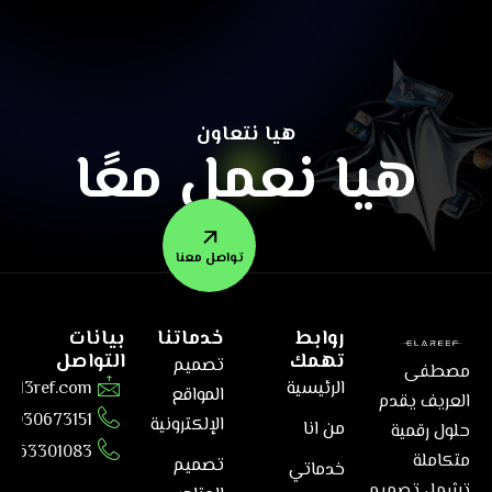
هيا نتعاون
هيا نعمل معًا
تواصل معنا
روابط
خدماتنا
بيانات
تهمك
التواصل
تصميم
مصطفى
الرئيسية
@el3ref.com
المواقع
العريف يقدم
01030673151
الإلكترونية
من انا
حلول رقمية
6563301083
متكاملة
تصميم
خدماتي
تشمل تصميم