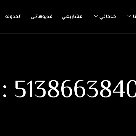
ا
خدماتي
مشاريعي
فديوهاتى
المدونة
h: 513866384