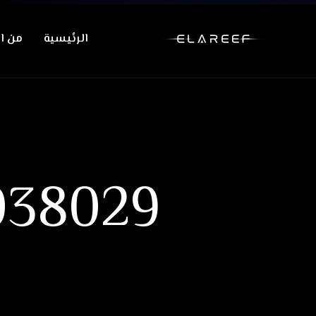
الرئيسية
من ان
038029