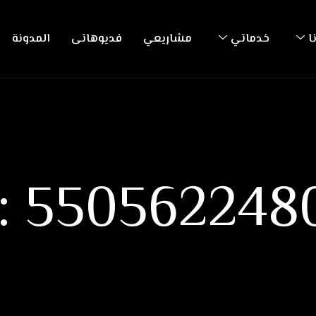
ا
خدماتي
مشاريعي
فديوهاتى
المدونة
h: 550562248