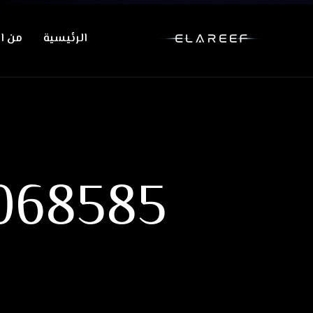
الرئيسية
من ان
068585