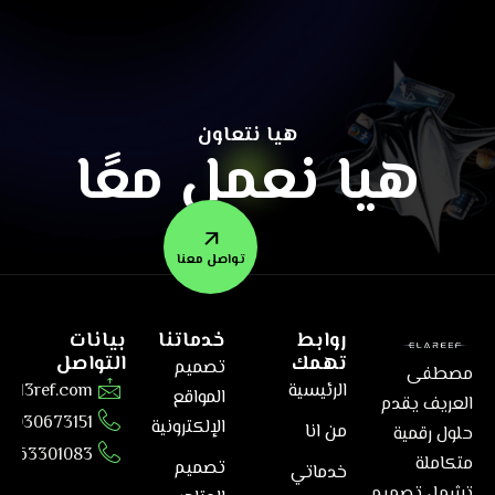
هيا نتعاون
هيا نعمل معًا
تواصل معنا
روابط
خدماتنا
بيانات
تهمك
التواصل
تصميم
مصطفى
الرئيسية
@el3ref.com
المواقع
العريف يقدم
01030673151
الإلكترونية
من انا
حلول رقمية
6563301083
متكاملة
تصميم
خدماتي
تشمل تصميم