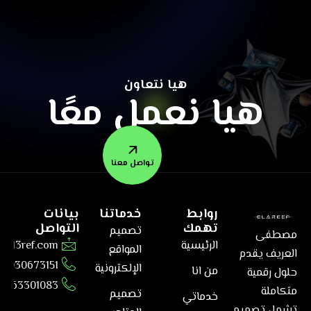
هيا نتعاون
هيا نعمل معًا
تواصل معنا
روابط
خدماتنا
بيانات
تهمك
التواصل
تصميم
مصطفى
الرئيسية
@el3ref.com
المواقع
العريف يقدم
01030673151
الإلكترونية
من انا
حلول رقمية
6563301083
متكاملة
تصميم
خدماتي
تشمل تصميم